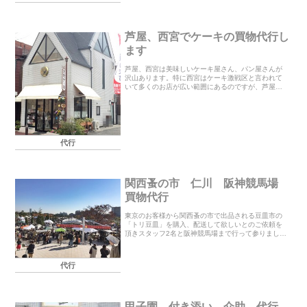
芦屋、西宮でケーキの買物代行し
ます
芦屋、西宮は美味しいケーキ屋さん、パン屋さんが
沢山あります。特に西宮はケーキ激戦区と言われて
いて多くのお店が広い範囲にあるのですが、芦屋の
ケーキ屋さんはどこも近くにあり私もよく買いに行
くのでその中でお勧めのケーキ屋さん、パン屋さん
を紹介しま...
代行
関西蚤の市 仁川 阪神競馬場
買物代行
東京のお客様から関西蚤の市で出品される豆皿市の
「トリ豆皿」を購入、配送して欲しいとのご依頼を
頂きスタッフ2名と阪神競馬場まで行って参りまし
た。主に東京で開催されていて関西は今年で3回目で
す。こちらのトリ豆皿がすぐに完売するほど人気が
あり今回...
代行
甲子園 付き添い 介助 代行