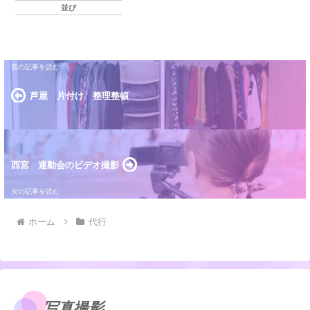
並び
芦屋 片付け 整理整頓
西宮 運動会のビデオ撮影
ホーム
代行
写真撮影