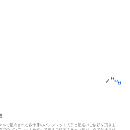
rie
送
テルで配布される数十冊のパンフレット入手と配送のご依頼を頂きま
指定のパンフレットをすべて揃えご指定のあった郵パックで配送させ