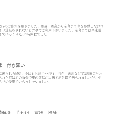
代行のご依頼を頂きました。急遽、西宮から奈良まで車を移動しなけれ
まり運転をされないとの事でご利用下さいました。奈良までは高速道
でゆっくり走り1時間程でした...
球 付き添い
に来られるM様。今回もお迎えや同行、同伴、送迎などで1週間ご利用
られた時は肩の負傷で車の運転が出来ず新幹線で来られましたが、少
りの愛車でいらっしゃいました...
荷解き 片付け 買物 掃除