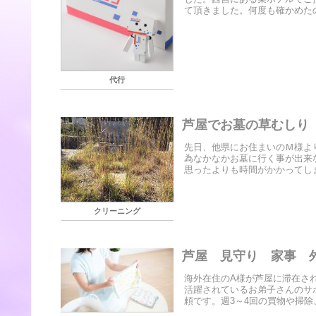
て頂きました。何度も確かめたの
代行
芦屋でお墓の草むしり
先日、他県にお住まいのＭ様よ
為なかなかお墓に行く事が
思ったよりも時間がかかってしま
クリーニング
芦屋 見守り 家事 
海外在住のA様が芦屋に滞在さ
活躍されているお弟子さんのサ
頼です。週3～4回の買物や掃除