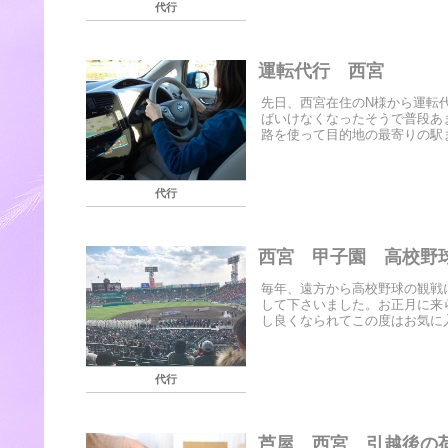
代行
運転代行 西宮
先日、西宮在住のN様から運転
ばいけなくなったそうで普段あ
路を使って目的地の最寄りの駅ま
代行
西宮 甲子園 高校野
毎年、遠方から高校野球の観戦
して下さいました。お正月に来
し良くなられてこの度はお気に入
代行
芦屋 西宮 引越後の