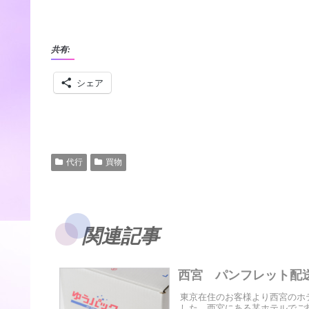
共有:
シェア
代行
買物
関連記事
西宮 パンフレット配
東京在住のお客様より西宮のホ
した。西宮にある某ホテルでご