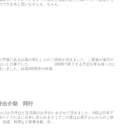
で大丈夫と思いながらも、ちゃん...
り芦屋にあるお墓の草むしりのご依頼を頂きました。ご家族が遠方の
出来ないとの事でした。 2時間で終了する予定が草を抜くのに
いました。結局2時間半の作業...
外出介助 同行
れた1か月半ほど生活面のお手伝いをさせて頂きました。A様は日本で
ポートでたまに日本に戻られるそうでこの度はお弟子さんからのご依
、洗濯、料理など家事全般、外...