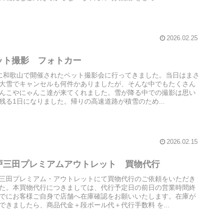
2026.02.25
ット撮影 フォトカー
に和歌山で開催されたペット撮影会に行ってきました。当日はまさ
大雪でキャンセルも何件かありましたが、そんな中でもたくさん
んこやにゃんこ達が来てくれました。雪が降る中での撮影は思い
残る1日になりました。帰りの高速道路が積雪のため...
2026.02.15
戸三田プレミアムアウトレット 買物代行
三田プレミアム・アウトレットにて買物代行のご依頼をいただき
た。本買物代行につきましては、代行予定日の前日の営業時間終
でにお客様ご自身で店舗へ在庫確認をお願いいたします。在庫が
できましたら、商品代金＋段ボール代＋代行手数料 を...