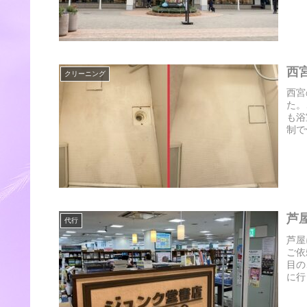
西
クリーニング
西宮
た。
も浴
制で
芦
代行
芦屋
ご依
目の
に行