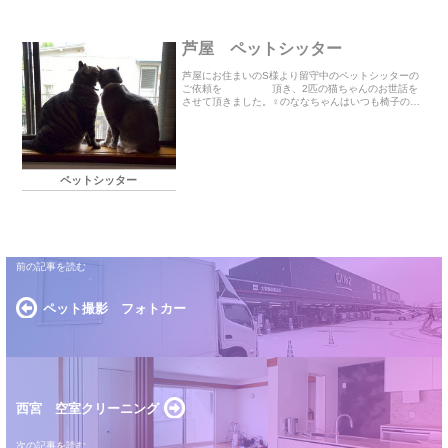
芦屋 ペットシッター
芦屋にお住まいのS様より留守中のペットシッターの
ご依頼を 頂き、2匹の猫ちゃんのお世話を
させて頂きました。♀のななちゃんはいつも椅子の上
で寝ていたので毎日顔を見ていましたが♂のこじろう
君はとっても人見知りとのことで殆ど姿を現さず鳴
き...
ペットシッター
ペット撮影 フォトカー
西宮 空室クリーニング