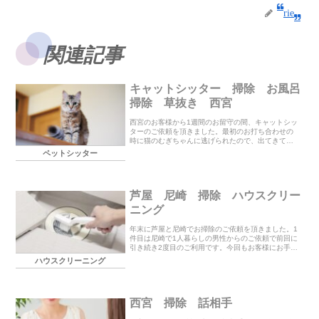
rie
関連記事
キャットシッター 掃除 お風呂
掃除 草抜き 西宮
西宮のお客様から1週間のお留守の間、キャットシッ
ターのご依頼を頂きました。最初のお打ち合わせの
時に猫のむぎちゃんに逃げられたので、出てきてく
れるか心配していましたが１日目から玄関にお出迎
ペットシッター
えしてくれて嬉しかったです(^^)毎日のエサとお水の
交...
芦屋 尼崎 掃除 ハウスクリー
ニング
年末に芦屋と尼崎でお掃除のご依頼を頂きました。1
件目は尼崎で1人暮らしの男性からのご依頼で前回に
引き続き2度目のご利用です。今回もお客様にお手伝
い頂いて2時間でキッチン周り、お風呂、洗面所、リ
ハウスクリーニング
ビングのお掃除と洋服の整理をさせて頂きました。
2...
西宮 掃除 話相手