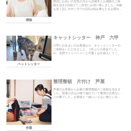
西宮にお住いの女性の方から話相手とお掃除のご依
頼を頂き2日続けてご自宅にお伺い致しました。年齢
も近く話しやすい方で1日目は悩み事などをお聞きし
たりしながら換気扇周りの油汚れを中心にお掃除さ
せて頂きました。2日目は少し体調が良くないとの事
掃除
でお...
キャットシッター 神戸 六甲
六甲にお住まいのお客様から、キャットシッターの
ご依頼をいただきました。 1年ぶりの再会でした
が、玄関でミャーミャーと可愛くお出迎えしてくれ
ました🐾フードはまだ残っていましたが、チュール
と缶詰をお皿に用意すると、しっかり食べてくれた
ペットシッター
ので安心。...
整理整頓 片付け 芦屋
芦屋のお客様からお家の整理整頓のご依頼を頂きま
した。部屋が沢山の物で溢れていて整理が出来ない
との事でした。お客様と一緒にいらない物といる物
を分ける作業をして何日かに分けてお掃除や片付
け、収納などをさせて頂きました。いらない物はリ
サイクルや不...
作業