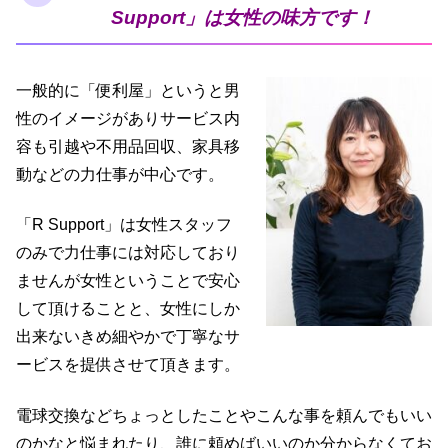
Support」は女性の味方です！
一般的に「便利屋」というと男
性のイメージがありサービス内
容も引越や
不用品回収、家具移
動など
の力仕事が中心です。
「R Support」は女性スタッフ
のみで力仕事には対応しており
ませんが
女性と
いうことで安心
して頂けることと、女性にしか
出来ないきめ細やかで丁寧なサ
ービスを提供させて頂きます。
電球交換などちょっとしたこと
やこんな事を頼んでもいい
のかなと悩まれたり、誰に頼めばいいのか分からなくてお