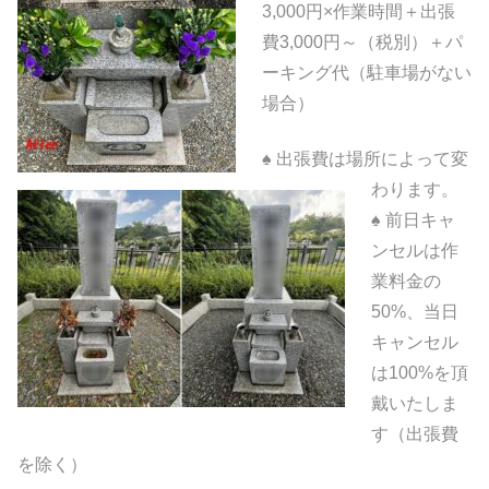
3,000円×作業時間＋出張
費3,000円～（税別）＋パ
ーキング代（駐車場がない
場合）
♠ 出張費は場所によって変
わります。
♠ 前日キャ
ンセルは作
業料金の
50%、当日
キャンセル
は100%を頂
戴いたしま
す（出張費
を除く）