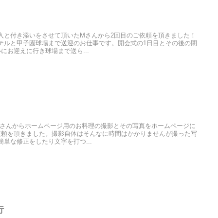
入と付き添いをさせて頂いたMさんから2回目のご依頼を頂きました！
テルと甲子園球場まで送迎のお仕事です。開会式の1日目とその後の閉
にお迎えに行き球場まで送ら...
Iさんからホームページ用のお料理の撮影とその写真をホームページに
依頼を頂きました。撮影自体はそんなに時間はかかりませんが撮った写
単な修正をしたり文字を打つ...
行