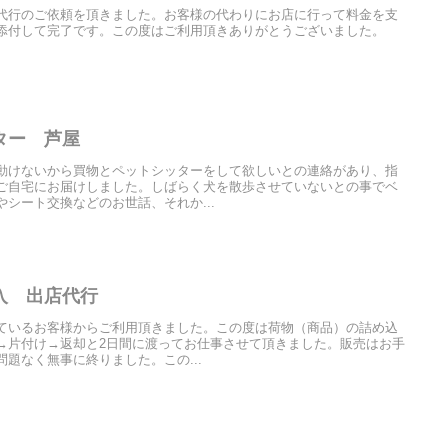
代行のご依頼を頂きました。お客様の代わりにお店に行って料金を支
添付して完了です。この度はご利用頂きありがとうございました。
ター 芦屋
動けないから買物とペットシッターをして欲しいとの連絡があり、指
ご自宅にお届けしました。しばらく犬を散歩させていないとの事でベ
シート交換などのお世話、それか...
入 出店代行
ているお客様からご利用頂きました。この度は荷物（商品）の詰め込
→片付け→返却と2日間に渡ってお仕事させて頂きました。販売はお手
題なく無事に終りました。この...