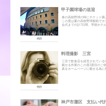
甲子園球場の送迎
春の高校野球の時にチケット購
この度は夏の高校野球観戦でホ
会式までの計7日間、早朝ホテル
代行
料理撮影 三宮
三宮で飲食店を経営されている
載せる作業のこの度2度目のご
真をホームページに載せる為に簡
代行
神戸市灘区 支払い代