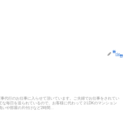
rie
家事代行のお仕事に入らせて頂いています。ご夫婦でお仕事をされてい
忙な毎日を送られているので、お客様に代わって２LDKのマンション
いや部屋の片付けなど2時間...