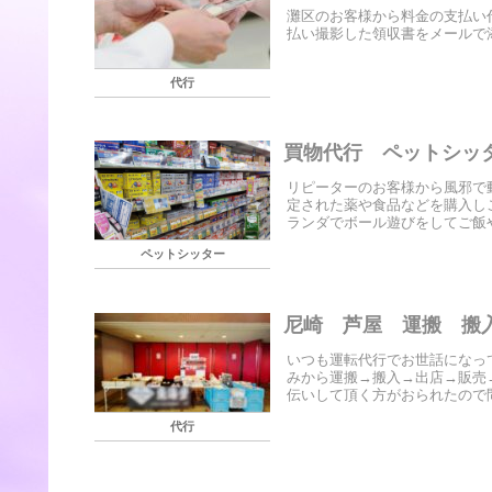
灘区のお客様から料金の支払い
払い撮影した領収書をメールで
代行
買物代行 ペットシッ
リピーターのお客様から風邪で
定された薬や食品などを購入し
ランダでボール遊びをしてご飯や
ペットシッター
尼崎 芦屋 運搬 搬
いつも運転代行でお世話になっ
みから運搬→搬入→出店→販売
伝いして頂く方がおられたので問
代行