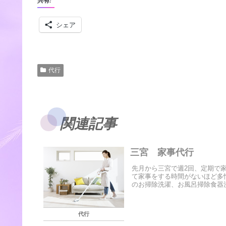
共有:
シェア
代行
関連記事
三宮 家事代行
先月から三宮で週2回、定期で
て家事をする時間がないほど多
のお掃除洗濯、お風呂掃除食器洗
代行