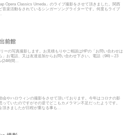
ap Opera Classics Umeda」のライブ撮影をさせて頂きました。関西
ど音楽活動をされているシンガーソングライターです。何度もライブ
.
s 出前館
バリーの写真撮影します。お見積もりやご相談はHPの「お問い合わせは
ら」お電話、又は友達追加からお問い合わせ下さい。電話（9時～23
(24時間...
運動会やハロウィンの撮影をさせて頂いております。今年はコロナの影
思っていたのですがその逆でどこもカメラマン不足だったようです。
頂きましたが日程が重なる事も...