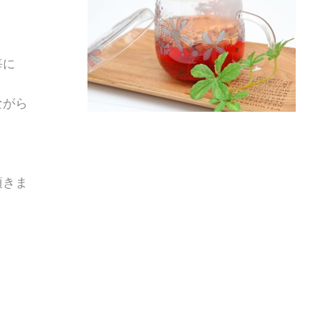
毎に
ながら
頂きま