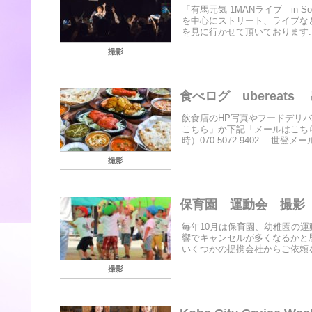
「有馬元気 1MANライブ in So
を中心にストリート、ライブな
を見に行かせて頂いております..
撮影
食べログ ubereat
飲食店のHP写真やフードデリ
こちら」か下記「メールはこち
時）070-5072-9402 世登メール
撮影
保育園 運動会 撮影
毎年10月は保育園、幼稚園の
響でキャンセルが多くなるかと
いくつかの提携会社からご依頼を
撮影