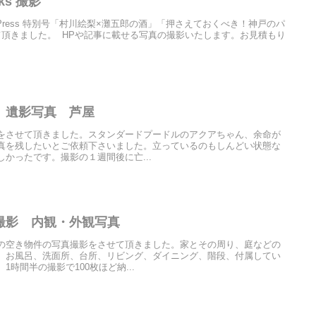
eks 撮影
eks KissPress 特別号「村川絵梨×灘五郎の酒」「押さえておくべき！神戸のパ
て頂きました。 HPや記事に載せる写真の撮影いたします。お見積もり
 遺影写真 芦屋
をさせて頂きました。スタンダードプードルのアクアちゃん、余命が
真を残したいとご依頼下さいました。立っているのもしんどい状態な
かったです。撮影の１週間後に亡...
撮影 内観・外観写真
の空き物件の写真撮影をさせて頂きました。家とその周り、庭などの
、お風呂、洗面所、台所、リビング、ダイニング、階段、付属してい
時間半の撮影で100枚ほど納...