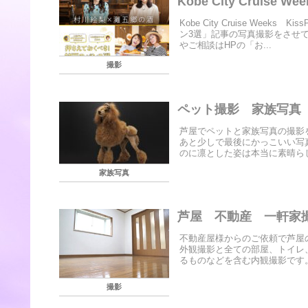
Kobe City Cruise We
Kobe City Cruise We
ン3選」記事の写真撮影をさせ
やご相談はHPの「お...
撮影
ペット撮影 家族写真
芦屋でペットと家族写真の撮影
あと少しで最後にかっこいい写
のに凛とした姿は本当に素晴らし
家族写真
芦屋 不動産 一軒家
不動産屋様からのご依頼で芦屋
外観撮影と全ての部屋、トイレ
るものなどを含む内観撮影です。1
撮影