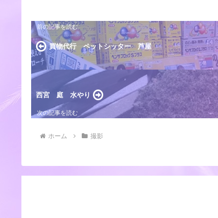
買物代行 ペットシッター 芦屋
西宮 庭 水やり
ホーム
撮影