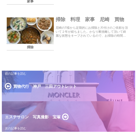
家事
掃除 料理 家事 尼崎 買物
尼崎のT様から定期的にお掃除と片付けのご依頼を頂
いて２年が経ちました。かなり断捨離して頂いて綺
麗な状態をキープされているので、お掃除の時間が
短くなり最近は買物とお料理メインでご利用頂いて
います。冷凍と冷蔵の保存用に多めに作らせて頂き
掃除
ました。...
買物代行 神戸 三田アウトレット
エステサロン 写真撮影 宝塚