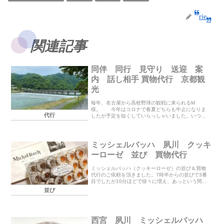
rie
関連記事
同伴 同行 見守り 送迎 案
内 話し相手 買物代行 京都観
光
毎年、名古屋から高校野球の観戦に来られるM
様。 今年はコロナで春夏どちらも中止になりま
代行
したが予定を短くしていらっしゃいました。いつも
気になるお店や場所、欲しい物などマメに調べて来
られます。今回は京都観光と飲食店の同行、買物の
お手伝いなどを...
ミッシェルバッハ 夙川 クッキ
ーローゼ 並び 買物代行
ミッシェルバッハ（クッキーローゼ）の並び＆買物
代行のご依頼を頂きました。7時半からの並びで3番
目でしたが10分ほどで徐々に増え、あっという間に
長蛇の列になりました。整理券の配布時間はいつも
並び
バラバラで今回は9時半頃に配られ、大の製造はあり
ませ...
西宮 夙川 ミッシェルバッハ