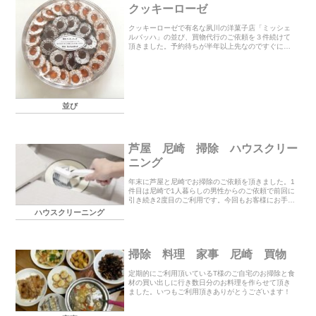
クッキーローゼ
クッキーローゼで有名な夙川の洋菓子店「ミッシェ
ルバッハ」の並び、買物代行のご依頼を３件続けて
頂きました。予約待ちが半年以上先なのですぐに欲
しい方は当日並んで購入するしかなく遠方からのご
依頼を多く頂いています。6時から並ぶこともあるら
しく販売...
並び
芦屋 尼崎 掃除 ハウスクリー
ニング
年末に芦屋と尼崎でお掃除のご依頼を頂きました。1
件目は尼崎で1人暮らしの男性からのご依頼で前回に
引き続き2度目のご利用です。今回もお客様にお手伝
い頂いて2時間でキッチン周り、お風呂、洗面所、リ
ハウスクリーニング
ビングのお掃除と洋服の整理をさせて頂きました。
2...
掃除 料理 家事 尼崎 買物
定期的にご利用頂いているT様のご自宅のお掃除と食
材の買い出しに行き数日分のお料理を作らせて頂き
ました。いつもご利用頂きありがとうございます！