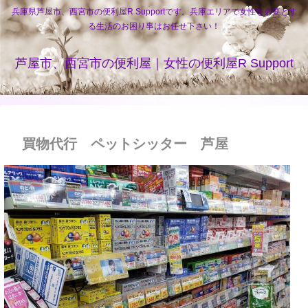
兵庫県芦屋市、西宮市の便利屋R Supportです。兵庫エリアで女性を必要とす
る生活のお困り事はお任せ下さい！
芦屋市、西宮市の便利屋｜女性の便利屋R Support
買物代行 ペットシッター 芦屋