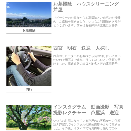
お墓掃除 ハウスクリーニング
芦屋
リピーターのお客様からお墓掃除とご自宅のお掃除
の ご依頼を頂きました。いつもご利用頂きありが
とうございます。前回はお墓掃除の直後にお墓参り
をされましたが、この度はお盆に間に合うようにと
お墓掃除
お掃除のみさせて頂きました。お墓掃除２時間とそ
の後、ご自...
西宮 明石 送迎 人探し
西宮のリピーターのお客様から昔の知り合いに会い
たいので明石まで連れて行って欲しいとご依頼を受
けました。高速道路の出口と地名と昔の電話番号、
それから名前しか分からないとの事でしたが取りあ
えず一緒に明石まで向かいました。住所が分からず
車で探すに...
同行
インスタグラム 動画撮影 写真
撮影レクチャー 芦屋浜 送迎
いつもお世話になっている芦屋のお客様からご依頼
頂き芦屋浜でインスタ用の動画撮影をさせて頂きま
した。その後、オフィスで写真撮影と撮り方のレク