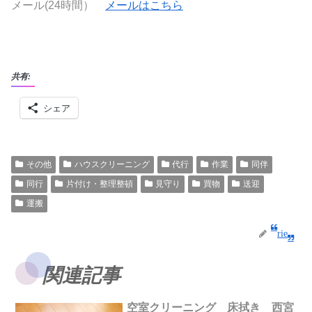
メール(24時間）
メールはこちら
共有:
シェア
その他
ハウスクリーニング
代行
作業
同伴
同行
片付け・整理整頓
見守り
買物
送迎
運搬
rie
関連記事
空室クリーニング 床拭き 西宮