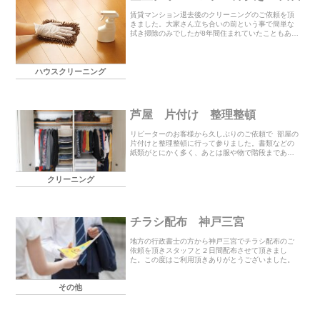
賃貸マンション退去後のクリーニングのご依頼を頂
きました。大家さん立ち合いの前という事で簡単な
拭き掃除のみでしたが8年間住まれていたこともあ
り、物を動かした後のシミやカビなどの汚れがかな
りありました。お客様にもお手伝い頂いて目立つと
ころを重点...
ハウスクリーニング
芦屋 片付け 整理整頓
リピーターのお客様から久しぶりのご依頼で 部屋の
片付けと整理整頓に行って参りました。書類などの
紙類がとにかく多く、あとは服や物で階段まであふ
れていました。取りあえずテーブルの上が物でいっ
ぱいで食事も出来ないとの事でしたので、薬や書類
クリーニング
など同...
チラシ配布 神戸三宮
地方の行政書士の方から神戸三宮でチラシ配布のご
依頼を頂きスタッフと２日間配布させて頂きまし
た。この度はご利用頂きありがとうございました。
その他