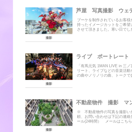
芦屋 写真撮影 ウェ
ブーケを制作されているお客様
持ったイメージカットをご希望
させて頂きました。寒い日でした
撮影
ライブ ポートレート 
「有馬元気 1MAN LIVE i
リート、ライブなどの音楽活動
の曲やノリノリの曲、トークで盛
撮影
不動産物件 撮影 
※ 不動産物件の写真を撮影い
頼、お問い合わせは下記の連絡先ま
ール(24時間） メールはこちら
撮影