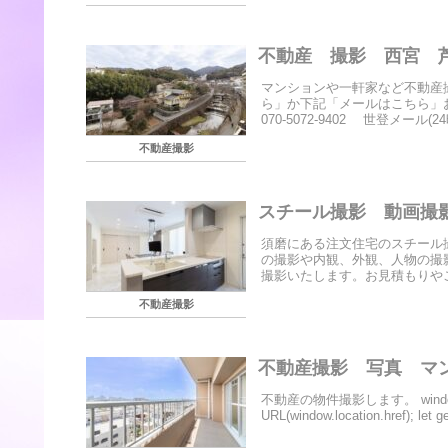
不動産 撮影 西宮 
マンションや一軒家など不動産
ら」か下記「メールはこちら」
070-5072-9402 世登メール(2
不動産撮影
スチール撮影 動画撮
須磨にある注文住宅のスチール
の撮影や内観、外観、人物の撮
撮影いたします。お見積もりやご
不動産撮影
不動産撮影 写真 
不動産の物件撮影します。 window.addEven
URL(window.location.href); let ge