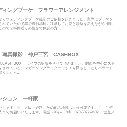
ディングブーケ フラワーアレンジメント
からウェディングブーケ撮影のご依頼を頂きました。実際にブーケを
されていたので車で撮影場所に移動してお花と場所を変えながら撮影
ので２時間近くの撮影で体調の方...
写真撮影 神戸三宮 CASHBOX
n 三ノ宮CASH BOX 」ライブの撮影をさせて頂きました。関西を中心にスト
をされているシンガーソングライターです！今回もしっとりバラード
り上がっ...
マンション 一軒家
たします。※ 大阪～姫路、その他の地域も出張可能です。※ ご依
でお願いいたします。電話（9時～23時）070-5072-9402 世登メ