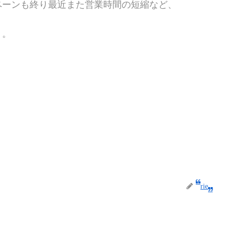
ペーンも終り最近また営業時間の短縮など、
・。
rie