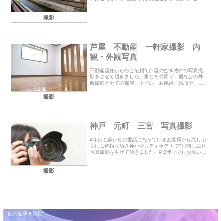
せ下さい。電話（9時～23時）070-5072-9402 世
登メール(24時間） メールはこちら
撮影
芦屋 不動産 一軒家撮影 内
観・外観写真
不動産屋様からのご依頼で芦屋の空き物件の写真撮
影をさせて頂きました。家とその周り、庭などの外
観撮影と全ての部屋、トイレ、お風呂、洗面所、台
所、リビング、ダイニング、階段、付属しているも
のなどを含む内観撮影です。1時間半の撮影で100枚
撮影
ほど納...
神戸 元町 三宮 写真撮影
4年ほど前からお世話になっているお客様から久しぶ
りにご依頼を頂き神戸のシティホテルで2日間に渡り
写真撮影をさせて頂きました。約3年ぶりにお会いし
ましたがますますお綺麗になられて以前と変わらず
容姿も服装もゴージャスで素敵でした。お話もお上
撮影
手で...