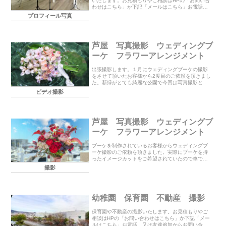
いたします。お見積もりやご相談はHPの「お問い合
わせはこちら」か下記「メールはこちら」お電話、
又は友達追加からお問い合わせ下さい。電話（9時～
プロフィール写真
23時）070-5072-9402 世登メール(2...
芦屋 写真撮影 ウェディングブ
ーケ フラワーアレンジメント
出張撮影します。１月にウェディングブーケの撮影
をさせて頂いたお客様から2度目のご依頼を頂きまし
た。新緑がとても綺麗な公園で今回は写真撮影とス
マホで動画撮影をさせて頂きました。前回に引き続
ビデオ撮影
き、ご利用ありがとうございました。
芦屋 写真撮影 ウェディングブ
ーケ フラワーアレンジメント
ブーケを制作されているお客様からウェディングブ
ーケ撮影のご依頼を頂きました。実際にブーケを持
ったイメージカットをご希望されていたので車で撮
影場所に移動してお花と場所を変えながら撮影させ
撮影
て頂きました。寒い日でしたので２時間近くの撮影
で体調の方...
幼稚園 保育園 不動産 撮影
保育園や不動産の撮影いたします。お見積もりやご
相談はHPの「お問い合わせはこちら」か下記「メー
ルはこちら」お電話、又は友達追加からお問い合わ