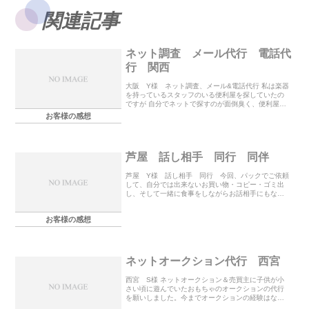
関連記事
ネット調査 メール代行 電話代
行 関西
大阪 Y様 ネット調査、メール&電話代行 私は楽器
を持っているスタッフのいる便利屋を探していたの
ですが 自分でネットで探すのが面倒臭く、便利屋な
ら引き受けてくれるかも と思い問い合わせたら快く
お客様の感想
引き受けてくれました。 該当者がいなかったの
で、...
芦屋 話し相手 同行 同伴
芦屋 Y様 話し相手 同行 今回、パックでご依頼
して、自分では出来ないお買い物・コピー・ゴミ出
し、そして一緒に食事をしながらお話相手にもなっ
て下さり、心癒されました。本当に素晴らしい業者
様です。今後とも、引き続き、宜しくお願い申し上
お客様の感想
げます。
ネットオークション代行 西宮
西宮 S様 ネットオークション＆売買主に子供が小
さい頃に遊んでいたおもちゃのオークションの代行
を願いしました。今までオークションの経験はな
く、写真によって売れ行きが違うと知人から聞いて