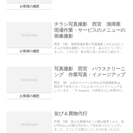
いたので、撮影から世登さんにお願いしました。出
お客様の感想
来上がりは...
チラシ写真撮影 西宮 清掃業
現場作業・サービスのメニューの
画像撮影
西宮 T様 清掃現場作業の写真撮影このたびはたく
さんの写真を撮影していただき、ありがとうござい
お客様の感想
ました。このたび、私の知り合いの方のご紹介で西
宮で人気の便利屋さん 「R Support」世登さんに、
作業のメニューチラシの写真撮影をしていただき...
写真撮影 西宮 ハウスクリーニ
ング 作業写真・イメージアップ
西宮 I様 お店のイメージが伝わる写真撮影私は、
西宮市で女性スタッフによるハウスクリーニングを
しています。「Ｒ-support」の世登さんに作業中の写
真撮影をしていただいたのは今回が２回目です。最
お客様の感想
初は、チラシやＳＮＳで使用するための写真を誰...
並び＆買物代行
芦屋 T様 並び＆買物代行この度は朝早くから、並
び代行および購入代行をして頂きありがとうござい
ました。どうしても購入したいものがあったもの