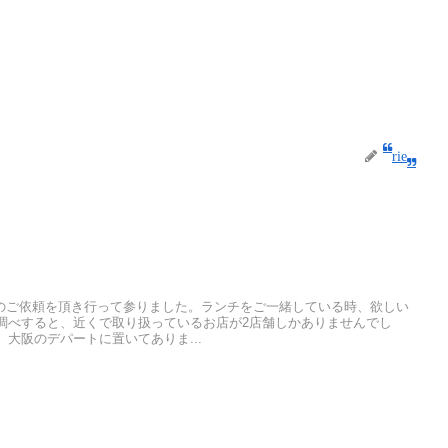
rie
のご依頼を頂き行って参りました。ランチをご一緒している時、欲しい
調べすると、近くで取り扱っているお店が2店舗しかありませんでし
大阪のデパートに置いてありま...