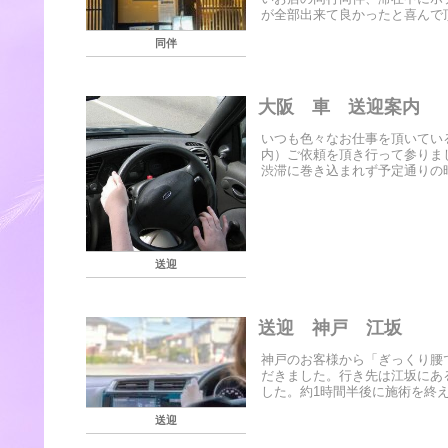
が全部出来て良かったと喜んで頂
同伴
大阪 車 送迎案内
いつも色々なお仕事を頂いてい
内）ご依頼を頂き行って参りま
渋滞に巻き込まれず予定通りの時
送迎
送迎 神戸 江坂
神戸のお客様から「ぎっくり腰
だきました。行き先は江坂にあ
した。約1時間半後に施術を終え
送迎