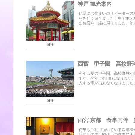
神戸 観光案内
他県にお住まいのリピーターの
をさせて頂きました！車でホテ
たお店を一緒に周りました。年末
同行
西宮 甲子園 高校野
今年も夏の甲子園、高校野球が
すが、今年で4年目になります
入する事が出来なくなりました。
同行
西宮 京都 食事同伴
何年もご利用頂いている常連様
いお店の同行同伴、滞在中にホ