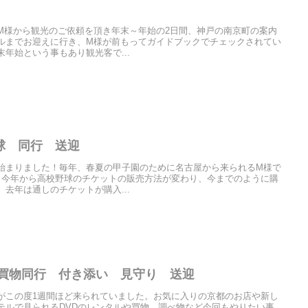
M様から観光のご依頼を頂き年末～年始の2日間、神戸の南京町の案内
ルまでお迎えに行き、M様が前もってガイドブックでチェックされてい
年始という事もあり観光客で...
球 同行 送迎
始まりました！毎年、春夏の甲子園のために名古屋から来られるM様で
。今年から高校野球のチケットの販売方法が変わり、今までのように購
去年は通しのチケットが購入...
 買物同行 付き添い 見守り 送迎
がこの度1週間ほど来られていました。お気に入りの京都のお店や新し
テルで見られるDVDのレンタルや買物、調べ物など今回もやりたい事