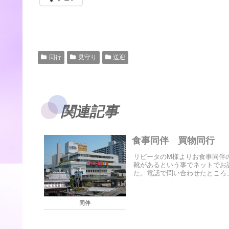
同行
見守り
送迎
関連記事
食事同伴 買物同行
リピータのM様よりお食事同伴
靴があるという事でネットでお
た。電話で問い合わせたところ、
同伴