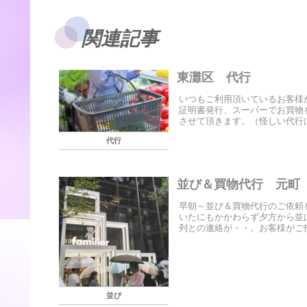
関連記事
東灘区 代行
いつもご利用頂いているお客様
証明書発行、スーパーでお買物
させて頂きます。（怪しい代行は
代行
並び＆買物代行 元町
早朝～並び＆買物代行のご依頼
いたにもかかわらず夕方から並
列との連絡が・・。お客様がご指
並び