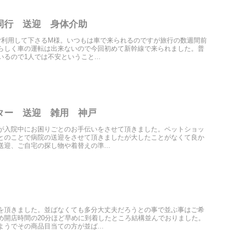
同行 送迎 身体介助
ご利用して下さるM様。いつもは車で来られるのですが旅行の数週間前
らしく車の運転は出来ないので今回初めて新幹線で来られました。普
るので1人では不安ということ...
ター 送迎 雑用 神戸
が入院中にお困りごとのお手伝いをさせて頂きました。ペットショッ
とのことで病院の送迎をさせて頂きましたが大したことがなくて良か
迎、ご自宅の探し物や着替えの準...
を頂きました。並ばなくても多分大丈夫だろうとの事で並ぶ事はご希
め開店時間の20分ほど早めに到着したところ結構並んでおりました。
うでその商品目当ての方が並ば...