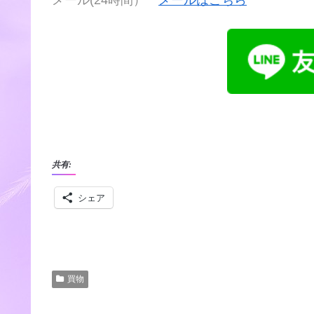
共有:
シェア
買物