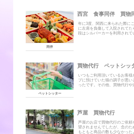
西宮 食事同伴 買物
年に3度、関西に来られた際に
に左肩を負傷して入院されてた
段はシルバーカーを利用されてい
同伴
買物代行 ペットシッ
いつもご利用頂いているお客様
プに預けていた猫の調子が悪い
ったです。その他、買物代行や送
ペットシッター
芦屋 買物代行
芦屋のお店で買物代行のご依頼
望されませんでしたが、念のた
もともと商品の数も少なかったよ