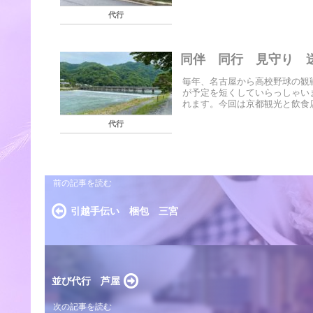
代行
同伴 同行 見守り 
毎年、名古屋から高校野球の観
が予定を短くしていらっしゃい
れます。今回は京都観光と飲食店
代行
引越手伝い 梱包 三宮
並び代行 芦屋