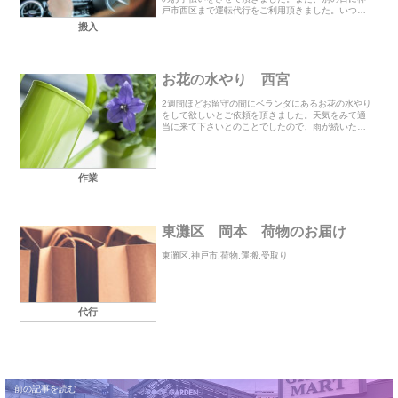
戸市西区まで運転代行をご利用頂きました。いつも
ご利用頂き誠にありがとうございます。お見積もり
搬入
やご相談はHPの「お問い合わせはこちら」か下記
「メールは...
お花の水やり 西宮
2週間ほどお留守の間にベランダにあるお花の水やり
をして欲しいとご依頼を頂きました。天気をみて適
当に来て下さいとのことでしたので、雨が続いた時
は1日おき、天気の時は毎日と様子をみて訪問させて
頂きました。お留守の間に地震がありお客様も心配
されて...
作業
東灘区 岡本 荷物のお届け
東灘区,神戸市,荷物,運搬,受取り
代行