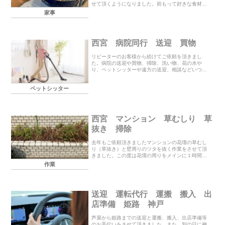
せて頂くようになりました。前もって好きな食材を
買って頂いていているのでその材料を使い切るよう
家事
に何品か作って冷蔵庫と冷凍庫に分けて保存させて
頂いて...
西宮 病院同行 送迎 買物
リピーターのお客様から続けてご依頼を頂きまし
た。病院の送迎や買物、掃除、洗い物、花の水や
り、ペットシッターや遠方の送迎、相談などいつも
その時に必要な事をさせて頂いています。色んな問
題をかかえられて大変なご様子ですが一つづつ解決
ペットシッター
できるように少...
西宮 マンション 草むしり 草
抜き 掃除
去年もご依頼頂きましたマンションの花壇の草むし
り（草抜き）と壁周りのツタを抜く作業をさせて頂
きました。この度は花壇の周りをメインに１時間で
出来る範囲とのことでしたので奥のツタ抜きは途中
作業
までにはなりましたが花壇周りはすっきりとさせて
頂きました...
送迎 運転代行 運搬 搬入 出
店準備 姫路 神戸
芦屋から姫路までの送迎と運搬、搬入、出店準備等
のお手伝いをさせて頂きました。また、別の日に神