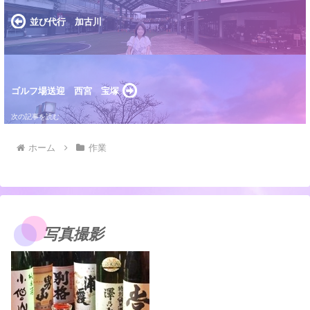
並び代行 加古川
ゴルフ場送迎 西宮 宝塚
ホーム
作業
写真撮影