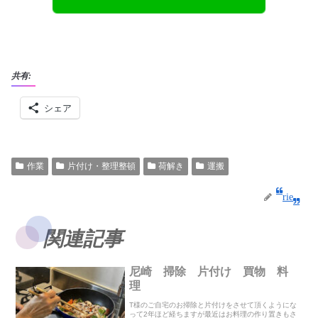
共有:
シェア
作業
片付け・整理整頓
荷解き
運搬
rie
関連記事
尼崎 掃除 片付け 買物 料
理
T様のご自宅のお掃除と片付けをさせて頂くようにな
って2年ほど経ちますが最近はお料理の作り置きもさ