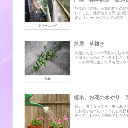
芦屋のお客様から家の周りの雑
りました。雑草抜きと沢山の窓
定よりオーバーの2人で5時間半
クリーニング
芦屋 草抜き
芦屋にお住まいのT様から駐車
の周りから始めていきました。
ートの隙間に生えた草も取りやす
作業
植木、お花の水やり 
最近、暑くなってきた事もあり
にお花が枯れないようにと毎日
終ってこれからの季節でしたら毎