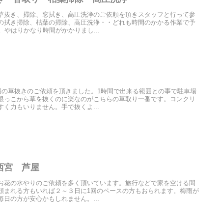
草抜き、掃除、窓拭き、高圧洗浄のご依頼を頂きスタッフと行って参
の拭き掃除、枯葉の掃除、高圧洗浄・・どれも時間のかかる作業で予
。やはりかなり時間がかかりまし...
場の草抜きのご依頼を頂きました。1時間で出来る範囲との事で駐車場
根っこから草を抜くのに楽なのがこちらの草取り一番です。コンクリ
く力もいりません。手で抜くよ...
西宮 芦屋
お花の水やりのご依頼を多く頂いています。旅行などで家を空ける間
頼まれる方もいれば２～３日に1回のペースの方もおられます。梅雨が
日の方が安心かもしれません。...