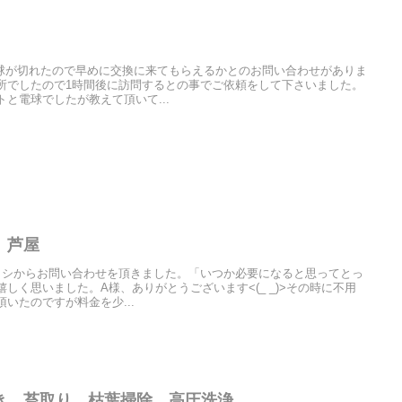
球が切れたので早めに交換に来てもらえるかとのお問い合わせがありま
所でしたので1時間後に訪問するとの事でご依頼をして下さいました。
と電球でしたが教えて頂いて...
 芦屋
ラシからお問い合わせを頂きました。「いつか必要になると思ってとっ
しく思いました。A様、ありがとうございます<(_ _)>その時に不用
いたのですが料金を少...
き 苔取り 枯葉掃除 高圧洗浄