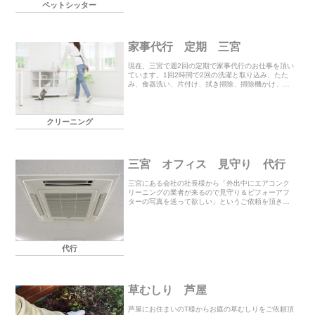
ペットシッター
話、それか...
家事代行 定期 三宮
現在、三宮で週2回の定期で家事代行のお仕事を頂い
ています。1回2時間で2回の洗濯と取り込み、たた
み、食器洗い、片付け、拭き掃除、掃除機かけ、お
風呂掃除、ベッドメイキング、そして時間が余った
時にはトイレ掃除もさせて頂きます。1回1時間～の
単発...
クリーニング
三宮 オフィス 見守り 代行
三宮にある会社の社長様から「外出中にエアコンク
リーニングの業者が来るので見守り＆ビフォーアフ
ターの写真を送って欲しい」というご依頼を頂きま
した。お電話でお聞きしていたポストの中にある鍵
を持ってオフィスに向かいました。時間通りに業者
様が来られ...
代行
草むしり 芦屋
芦屋にお住まいのT様からお庭の草むしりをご依頼頂