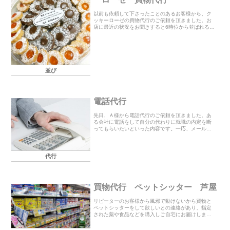
以前も依頼して下さったことのあるお客様から、ク
ッキーローゼの買物代行のご依頼を頂きました。お
店に最近の状況をお聞きすると6時位から並ばれる日
もあるという事と年末なので沢山の方が来られる可
能性もあるとのこと・・3年ほど前は9時に到着して
も購入...
並び
電話代行
先日、Ａ様から電話代行のご依頼を頂きました。あ
る会社に電話をして自分の代わりに就職の内定を断
ってもらいたいといった内容です。一応、メールで
お断りする理由や詳細をお聞きして指定の日にちに
会社に電話をしました。本人になりきり丁寧にお断
りしたとこ...
代行
買物代行 ペットシッター 芦屋
リピーターのお客様から風邪で動けないから買物と
ペットシッターをして欲しいとの連絡があり、指定
された薬や食品などを購入しご自宅にお届けしまし
た。しばらく犬を散歩させていないとの事でベラン
ダでボール遊びをしてご飯やシート交換などのお世