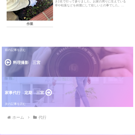
き2名で行って参りました。お家の周りに生えている
草や枯葉などを綺麗にして欲しいとの事でした。こ
の度は2時間ということでしたので出来るところまで
させて頂きました。 全部でゴミ袋が６つほど
一杯...
作業
料理撮影 三宮
家事代行 定期 三宮
ホーム
代行