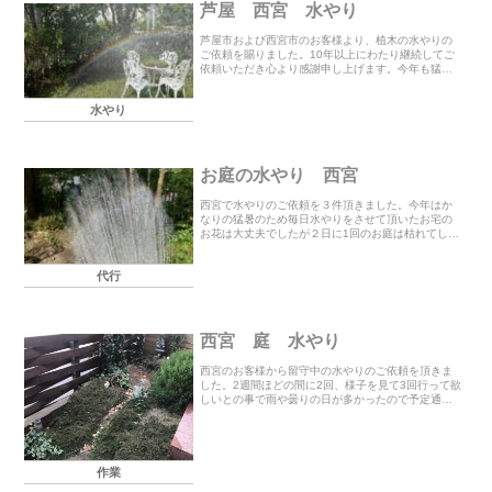
芦屋 西宮 水やり
芦屋市および西宮市のお客様より、植木の水やりの
ご依頼を賜りました。10年以上にわたり継続してご
依頼いただき心より感謝申し上げます。今年も猛暑
でしたが雨が多かったため晴天時のみ作業を行わせ
ていただきました。今後も安心してお任せいただけ
水やり
るよう、...
お庭の水やり 西宮
西宮で水やりのご依頼を３件頂きました。今年はか
なりの猛暑のため毎日水やりをさせて頂いたお宅の
お花は大丈夫でしたが２日に1回のお庭は枯れてしま
ったお花が多かったです。折角ご利用して頂いて枯
れるのは残念ですので今回のように3５度以上が続く
代行
ようで...
西宮 庭 水やり
西宮のお客様から留守中の水やりのご依頼を頂きま
した。2週間ほどの間に2回、様子を見て3回行って欲
しいとの事で雨や曇りの日が多かったので予定通り2
回訪問させて頂きました。事前に打ち合わせに行く
ことが出来なかったため、ホースや水やりの場所を
絵に...
作業