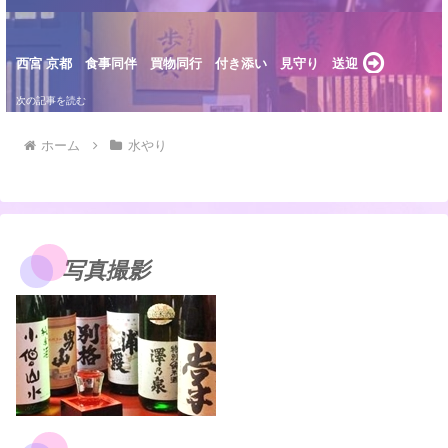
西宮 京都 食事同伴 買物同行 付き添い 見守り 送迎
ホーム
水やり
写真撮影