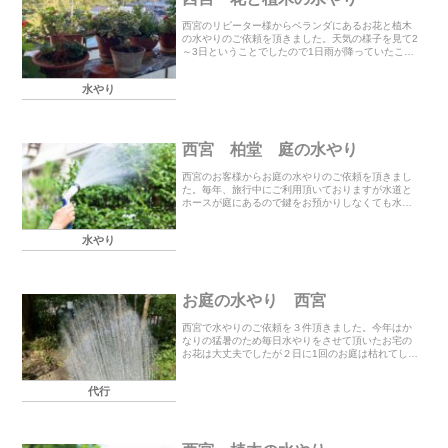
西宮のリピーター様からベランダにあるお花と植木
の水やりのご依頼を頂きました。天気の様子を見て2
～3日ということでしたので1日雨が降っていたこと
で今回は2日間水やりをさせて頂きました。いつもご
利用頂きありがとうございます。
水やり
西宮 柏堂 庭の水やり
西宮のお客様からお庭の水やりのご依頼を頂きまし
た。毎年、旅行中にご利用頂いておりますが水道と
ホースが庭にあるので鍵をお預かりしなくても水や
りをすることが出きます。この度もご利用ありがと
うございました。
水やり
お庭の水やり 西宮
西宮で水やりのご依頼を３件頂きました。今年はか
なりの猛暑のため毎日水やりをさせて頂いたお宅の
お花は大丈夫でしたが２日に1回のお庭は枯れてしま
ったお花が多かったです。折角ご利用して頂いて枯
れるのは残念ですので今回のように3５度以上が続く
代行
ようで...