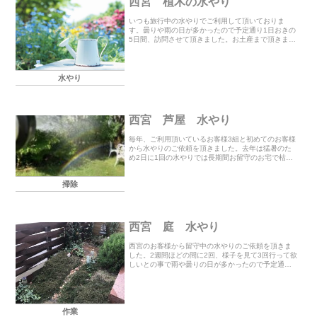
西宮 植木の水やり
いつも旅行中の水やりでご利用して頂いておりま
す。曇りや雨の日が多かったので予定通り1日おきの
5日間、訪問させて頂きました。お土産まで頂きまし
てこの度も誠にありがとうございました。屋内の水
やりの場合は鍵をお預かりさせて頂きますが、屋外
の場合は...
水やり
西宮 芦屋 水やり
毎年、ご利用頂いているお客様3組と初めてのお客様
から水やりのご依頼を頂きました。去年は猛暑のた
め2日に1回の水やりでは長期間お留守のお宅で枯れ
た花があったので今年も心配でしたが何とか無事で
した！ご利用ありがとうございました。 お見積もり
掃除
やご...
西宮 庭 水やり
西宮のお客様から留守中の水やりのご依頼を頂きま
した。2週間ほどの間に2回、様子を見て3回行って欲
しいとの事で雨や曇りの日が多かったので予定通り2
回訪問させて頂きました。事前に打ち合わせに行く
ことが出来なかったため、ホースや水やりの場所を
絵に...
作業