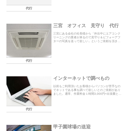
い ● 日用品や生鮮食品などの日常のお買物に行っ
て欲しい ● 自分では持って帰れないので重い品物
代行
を...
三宮 オフィス 見守り 代行
三宮にある会社の社長様から「外出中にエアコンク
リーニングの業者が来るので見守り＆ビフォーアフ
ターの写真を送って欲しい」というご依頼を頂きま
した。お電話でお聞きしていたポストの中にある鍵
を持ってオフィスに向かいました。時間通りに業者
様が来られ...
代行
インターネットで調べもの
以前もご利用頂いたお客様からパソコンが苦手なの
でネットである事を調べて欲しいとのご依頼があり
ました。通常、作業料金１時間3,000円+出張費とし
て2,000円～(税抜）を頂きますが、このように出張
が必要ない時は1時間2,000円(税抜）でさ...
代行
甲子園球場の送迎