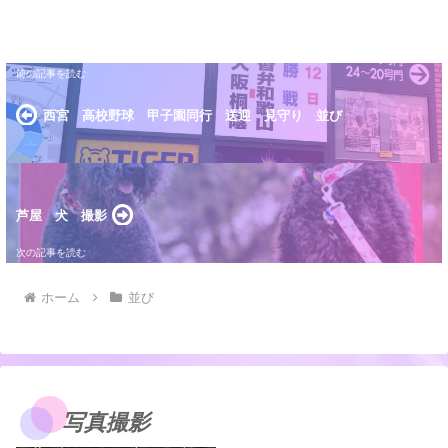
西宮 高校野球 甲子園同行 送迎 見守り 並び
芦屋 犬 撮影
ホーム
並び
写真撮影