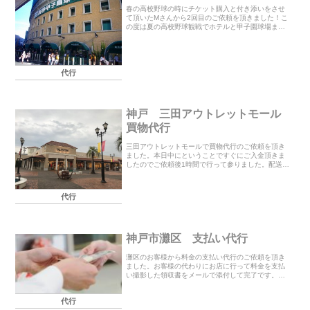
春の高校野球の時にチケット購入と付き添いをさせ
て頂いたMさんから2回目のご依頼を頂きました！こ
の度は夏の高校野球観戦でホテルと甲子園球場まで
送迎のお仕事です。開会式の1日目とその後の閉会式
までの計7日間、早朝ホテルにお迎えに行き球場まで
送ら...
代行
神戸 三田アウトレットモール
買物代行
三田アウトレットモールで買物代行のご依頼を頂き
ました。本日中にということですぐにご入金頂きま
したのでご依頼後1時間で行って参りました。配送を
してもらえない店舗が多いかと思いますがモール内
に配送をしてくれるお店がありますので購入後すぐ
に手続き...
代行
神戸市灘区 支払い代行
灘区のお客様から料金の支払い代行のご依頼を頂き
ました。お客様の代わりにお店に行って料金を支払
い撮影した領収書をメールで添付して完了です。こ
の度はご利用頂きありがとうございました。
代行