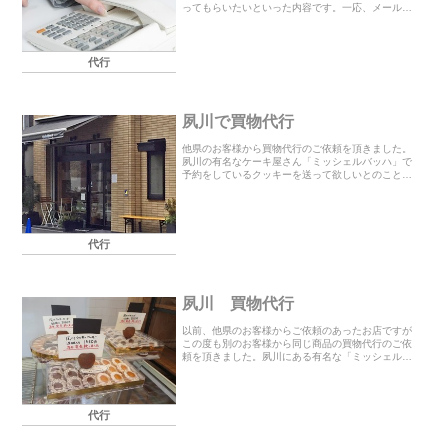
ってもらいたいといった内容です。一応、メールで
お断りする理由や詳細をお聞きして指定の日にちに
会社に電話をしました。本人になりきり丁寧にお断
りしたとこ...
代行
夙川で買物代行
他県のお客様から買物代行のご依頼を頂きました。
夙川の有名なケーキ屋さん「ミッシェルバッハ」で
予約をしているクッキーを送って欲しいとのことで
行って参りました。こちらのお店はとても有名で遠
方からもわざわざ買いに来られるほどで、中でも人
気のあるお...
代行
夙川 買物代行
以前、他県のお客様からご依頼のあったお店ですが
この度も別のお客様から同じ商品の買物代行のご依
頼を頂きました。夙川にある有名な「ミッシェルバ
ッハ」のクッキーローゼです！！予約は出来るので
すが通販はしていないので、お店に受取りに行かな
ければいけ...
代行