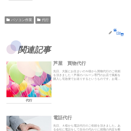
パソコン作業
代行
rie
関連記事
芦屋 買物代行
先日、大阪にお住まいのＮ様から買物代行のご依頼
を頂きました！芦屋のバルーン専門のお店で風船を
購入し宅急便でお送りするというものです。お電話
でＮ様から風船のサイズやのお好みの色などの詳細
をお聞きし、たまたま事務所の近くでしたので自転
車で行って...
代行
電話代行
先日、Ａ様から電話代行のご依頼を頂きました。あ
る会社に電話をして自分の代わりに就職の内定を断