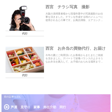
西宮 チラシ写真 撮影
大阪の清掃業者様から現場作業中の写真撮影のお仕
事を頂きました。チラシを作成する時のメニューに
使用されるとの事です。お風呂掃除、エアコンクリ
ーニング、キッチンクリーニングなどの作業をされ
ているところを順番にお撮りしていきました。また
ホームペー...
代行
西宮 お弁当の買物代行、お届け
今年の夏にご利用頂いたお客様からまたまたご依頼
を頂きました。デパートで栄養バランスのよさそう
なお弁当を購入して、お子様のおられる場所までお
届けいたします。12月～1月にかけて計6日間のご利
用で3日間はすでに終了しましたので来年1月の3日間
も...
代行
芦屋 見守り 家事 外出介助 同行