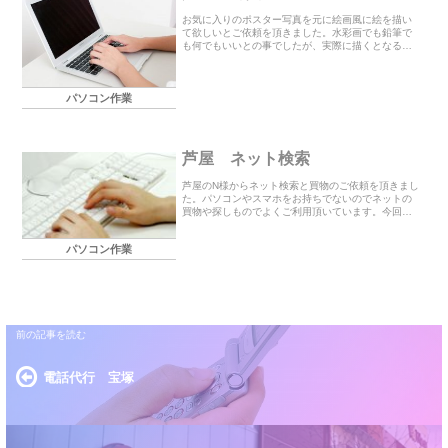
お気に入りのポスター写真を元に絵画風に絵を描い
て欲しいとご依頼を頂きました。水彩画でも鉛筆で
も何でもいいとの事でしたが、実際に描くとなると
時間がかかり料金も高くなりますので、パソコンで
編集する事を提案させて頂きました。専用のソフト
を使用して...
パソコン作業
芦屋 ネット検索
芦屋のN様からネット検索と買物のご依頼を頂きまし
た。パソコンやスマホをお持ちでないのでネットの
買物や探しものでよくご利用頂いています。今回は
ご希望の商品を一番安い業者を探して購入し家に配
達するようにして欲しいという事で金額と画像をご
パソコン作業
確認頂い...
電話代行 宝塚