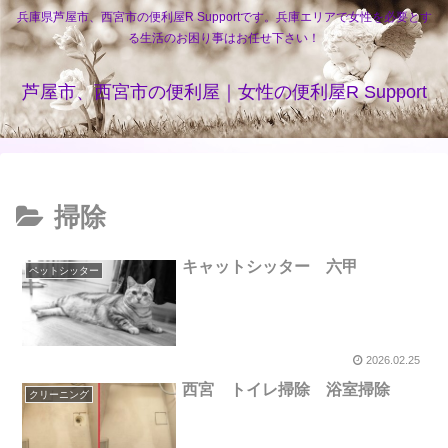
兵庫県芦屋市、西宮市の便利屋R Supportです。兵庫エリアで女性を必要とす
る生活のお困り事はお任せ下さい！
芦屋市、西宮市の便利屋｜女性の便利屋R Support
掃除
キャットシッター 六甲
ペットシッター
2026.02.25
西宮 トイレ掃除 浴室掃除
クリーニング