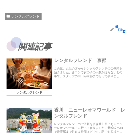
レンタルフレンド
rie
関連記事
レンタルフレンド 京都
この度、女性の方からレンタルフレンドのご依頼を
頂きました。合コンで女の子の人数が足らないとの
事で、スタッフの前田が京都まで行って参りまし
た。なかなか盛り上がったらしくお客様にも喜んで
頂けて良かったです！この度は誠にありがとうござ
いました<(...
レンタルフレンド
香川 ニューレオマワールド レ
ンタルフレンド
レンタルフレンドのご依頼を頂き香川県にあるニュ
ーレオマワールドに行って参りました。新幹線とJR
で最寄駅まで片道２時間ほどです。駅でお客様と待