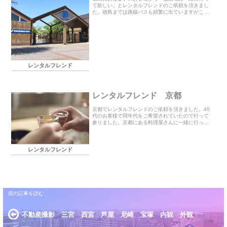
て欲しい」とレンタルフレンドのご依頼を頂きまし
た。徳島までは路線バスも頻繁に出ていますがこの
度はドライブがてら車で行って参りました。芦屋か
ら2時間程の距離なので案外近いです。お客様がお目
当てのア...
レンタルフレンド
レンタルフレンド 京都
京都でレンタルフレンドのご依頼を頂きました。40
代のお客様で同年代をご希望されていたので行って
参りました。京都にある料理屋さんに一緒に行って
欲しいというお話で、その前に喫茶店で打ち合わせ
をさせて頂きました。波乱万丈なお話をお聞きした
後、料理...
レンタルフレンド
不動産撮影 三宮 西宮 芦屋 尼崎 宝塚 内観 外観