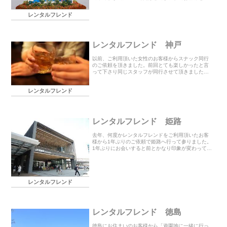
ち合わせてタクシーで向かいました。 レオマワール
ドが出来てすぐに行った事があるので25年ぶり位で
レンタルフレンド
すが...
レンタルフレンド 神戸
以前、ご利用頂いた女性のお客様からスナック同行
のご依頼を頂きました。前回とても楽しかったと言
って下さり同じスタッフが同行させて頂きました。2
度目のご利用、誠にありがとうございました。
レンタルフレンド
レンタルフレンド 姫路
去年、何度かレンタルフレンドをご利用頂いたお客
様から1年ぶりのご依頼で姫路へ行って参りました。
1年ぶりにお会いすると前とかなり印象が変わってい
たのでお聞きしたら10キロ以上増えたとのこと・・
今回も商店街を歩きながら沢山のお話をさせて頂き
まし...
レンタルフレンド
レンタルフレンド 徳島
徳島にお住まいのお客様から「遊園地に一緒に行っ