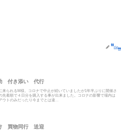
rie
助 付き添い 代行
に来られるM様。コロナで中止が続いていましたが1年半ぶりに開催さ
の先着順で４日分を購入する事が出来ました。コロナの影響で場内は
ウトのみだったり今までとは違...
け 買物同行 送迎