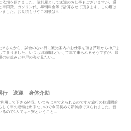
ご依頼を頂きました。便利屋として送迎のお仕事もございますが、通
と車両費、ガソリン代、早朝料金等で計算させて頂きます。この度は
ました。お見積もりやご相談はH...
たMさんから、試合のない日に観光案内のお仕事を頂き芦屋から神戸ま
して参りました。いつも3時間ほどかけて車で来られるそうですが、最
の街並みと神戸の海が見たい...
同行 送迎 身体介助
ご利用して下さるM様。いつもは車で来られるのですが旅行の数週間前
らしく車の運転は出来ないので今回初めて新幹線で来られました。普
るので1人では不安ということ...