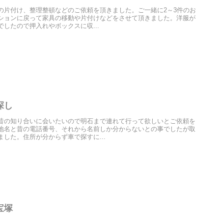
の片付け、整理整頓などのご依頼を頂きました。ご一緒に2～3件のお
ションに戻って家具の移動や片付けなどをさせて頂きました。洋服が
したので押入れやボックスに収...
探し
昔の知り合いに会いたいので明石まで連れて行って欲しいとご依頼を
地名と昔の電話番号、それから名前しか分からないとの事でしたが取
した。住所が分からず車で探すに...
宝塚