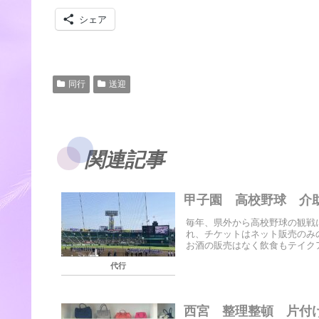
シェア
同行
送迎
関連記事
甲子園 高校野球 介
毎年、県外から高校野球の観戦
れ、チケットはネット販売のみ
お酒の販売はなく飲食もテイクア
代行
西宮 整理整頓 片付