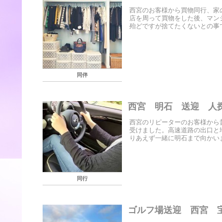
西宮のお客様から買物同行、家
店を周って買物をした後、マン
殆どですが捨てたくないとの事で
同伴
西宮 明石 送迎 人
西宮のリピーターのお客様から
受けました。高速道路の出口と
りあえず一緒に明石まで向かいま
同行
ゴルフ場送迎 西宮 