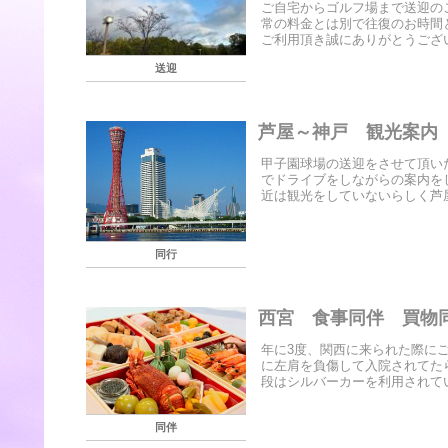
ご自宅からゴルフ場まで送迎の
常の料金とは別で往復のお時間
ご利用頂き誠にありがとうござい
送迎
芦屋～神戸 観光案内
甲子園球場の送迎をさせて頂い
でドライブをしながらの案内を
近は観光をしていないらしく芦屋
同行
西宮 食事同伴 買物
年に3度、関西に来られた際に
に左肩を負傷して入院されてた
段はシルバーカーを利用されてい
同伴