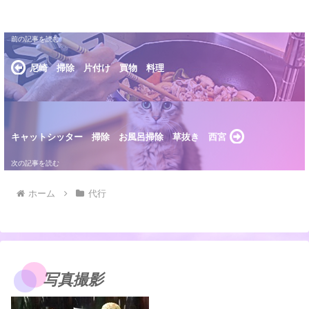
尼崎 掃除 片付け 買物 料理
キャットシッター 掃除 お風呂掃除 草抜き 西宮
ホーム
代行
写真撮影