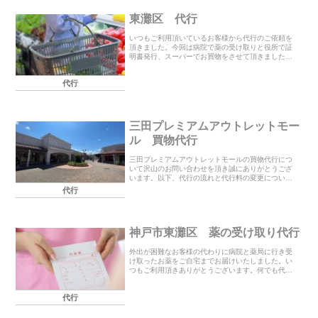
東灘区 代行
いつもご利用頂いているお客様から代行のご依頼を
頂きました。今回は病院で薬の受け取りと役所で証
明書発行、スーパーでお買物をさせて頂きました。
この度もありがとうございました。何でも代行させ
て頂きます。（怪しい代行はお断りします。）お見
代行
積もりやご...
三田プレミアムアウトレットモー
ル 買物代行
三田プレミアムアウトレットモールの買物代行につ
いて沢山のお問い合わせを頂き誠にありがとうござ
います。以下、代行の流れと代行料の変更について
お知らせいたします。お客様から店舗へ商品の在庫
代行
確認をお願いいします。当日の代行が難しければお
日にちをご...
神戸市東灘区 薬の受け取り代行
外出が困難なお客様の代わりに病院と薬局に行き受
け取ったお薬をご自宅までお届けいたしました。い
つもご利用頂きありがとうございます。何でも代行
します。 window.addEventListener("load",
function() { l...
代行