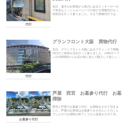
先日、遠方のお客様から夙川にあるクッキーローゼ
で有名なミッシェルバッハでの並び＆買物代行をご
依頼頂き行って参りました。今まで買物代行では何
度かご依頼を頂いておりますが、この度は並んで購
入して欲しいとの事でした。電話予約ですと１~２か
代行
月先にな...
グランフロント大阪 買物代行
先日、グランフロント大阪にあるブティックで買物
代行のご依頼を頂き行って参りました。10時オープ
ンの1時間前からお店の前に並んで購入して欲しいと
の事で少し早めに到着しました。誰も並ぶ様子がな
く少し不安になりながらもウロウロとしていたら、
１人が...
代行
芦屋 西宮 お墓参り代行 お墓
掃除
西宮と芦屋でお墓参り代行、お掃除をさせて頂きま
した。芦屋のお客様はお墓参りをされたいとのこと
でしたのでお掃除が終了してから送迎をさせて頂き
ました。お墓参り代行＋お掃除の流れは以下になり
お墓参り代行
ます。① ご依頼者の代わりに合掌② 作業前の写
真撮影③ ...