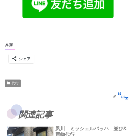
共有:
シェア
代行
rie
関連記事
夙川 ミッシェルバッハ 並び&
買物代行