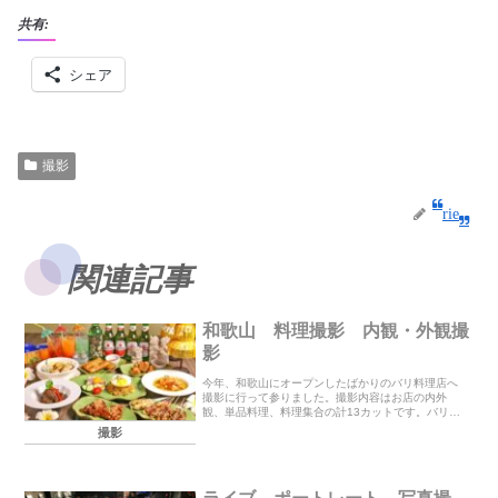
共有:
シェア
撮影
rie
関連記事
和歌山 料理撮影 内観・外観撮
影
今年、和歌山にオープンしたばかりのバリ料理店へ
撮影に行って参りました。撮影内容はお店の内外
観、単品料理、料理集合の計13カットです。バリ出
身のシェフが手早くお料理を作られて順番に撮影さ
撮影
せて頂きました。撮影終了後、嬉しいことに全ての
お料理をお...