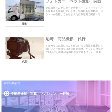
フォトカー ペット撮影 関西
全国のホームセンターや大型ペットショップでペッ
ト撮影会を開催しています。当撮影会は複数のカメ
ラマンが在籍しておりますため不定期で関西エリア
の店舗で撮影させて頂いております。専用の フォト
カー（車内スタジオ）での撮影は犬だけでなく猫も
撮影
撮影可能...
尼崎 商品撮影 代行
メルカリに出品したことがないので商品を撮影して
欲しいとご依頼を頂き洋服や小物、キッチン用品な
ど20点ほどの商品を撮影させて頂きました。撮影後
すぐに簡単な修正をしてお客様のスマホに写真を送
り出品の手順を説明して3時間ほどで終了いたしまし
代行
た。そ...
不動産撮影 写真 マンション 一軒家