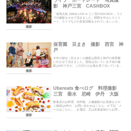
ライブ ポートレート 写真撮
影 神戸三宮 CASHBOX
「有馬元気 1MAN LIVE in 三ノ宮CASH BOX 」ライ
ブの撮影をさせて頂きました。関西を中心にストリ
ート、ライブなどの音楽活動をされているシンガー
ソングライターです！今回もしっとりバラードの曲
撮影
やノリノリの曲、トークで盛り上がっ...
保育園 豆まき 撮影 西宮 神
戸
今年の節分（豆まき）の撮影は西宮と神戸の保育園
に行かせて頂きました。普段は泣いている子供の撮
影はNGですが、この日だけは鬼を見て泣いている子
供の撮影はOKです。いつも沢山の子供たち（特に年
撮影
少さん）の泣いている姿が可愛くてついつい笑って
しまい...
Ubereats 食べログ 料理撮影
三宮 垂水 尼崎 伊丹 大阪
飲食店のお料理、内外観、人物撮影のお見積もりや
ご相談はHPの「お問い合わせはこちら」か下記「メ
ールはこちら」、お電話、又は友達追加からお問い
合わせ下さい。電話（9時～23時）070-5072-9402
撮影
世登メール(24時間） メールはこち...