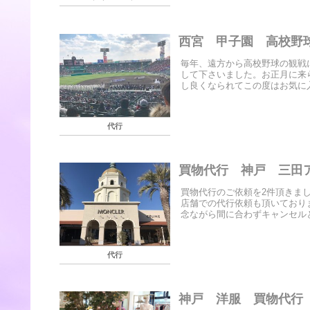
西宮 甲子園 高校野
毎年、遠方から高校野球の観戦
して下さいました。お正月に来
し良くなられてこの度はお気に入
代行
買物代行 神戸 三田
買物代行のご依頼を2件頂きま
店舗での代行依頼も頂いており
念ながら間に合わずキャンセルと
代行
神戸 洋服 買物代行