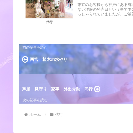
東京のお客様から神戸にある有
ない洋服の発売日という事で雨
っしゃられていましたが、ご希望
代行
西宮 植木の水やり
芦屋 見守り 家事 外出介助 同行
ホーム
代行