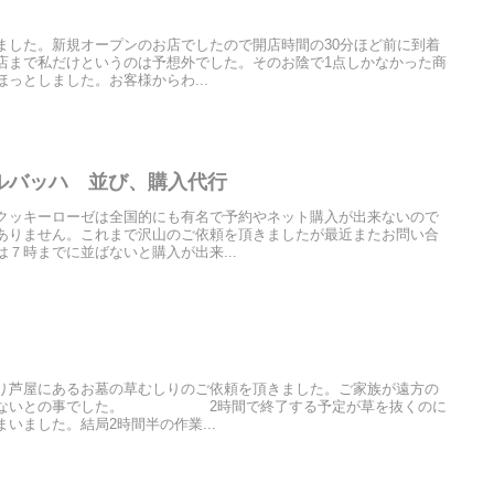
ました。新規オープンのお店でしたので開店時間の30分ほど前に到着
店まで私だけというのは予想外でした。そのお陰で1点しかなかった商
っとしました。お客様からわ...
ルバッハ 並び、購入代行
クッキーローゼは全国的にも有名で予約やネット購入が出来ないので
ありません。これまで沢山のご依頼を頂きましたが最近またお問い合
７時までに並ばないと購入が出来...
り芦屋にあるお墓の草むしりのご依頼を頂きました。ご家族が遠方の
出来ないとの事でした。 2時間で終了する予定が草を抜くのに
いました。結局2時間半の作業...