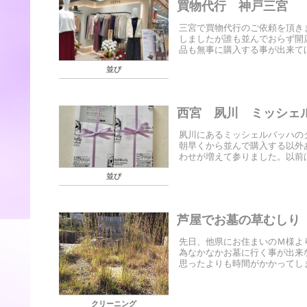
買物代行 神戸三宮
三宮で買物代行のご依頼を頂き
しましたが誰も並んでおらず開
品も無事に購入する事が出来てほ
並び
西宮 夙川 ミッシェ
夙川にあるミッシェルバッハの
朝早くから並んで購入する以外
わせが増えて参りました。以前は
並び
芦屋でお墓の草むしり
先日、他県にお住まいのＭ様よ
為なかなかお墓に行く事が
思ったよりも時間がかかってしま
クリーニング