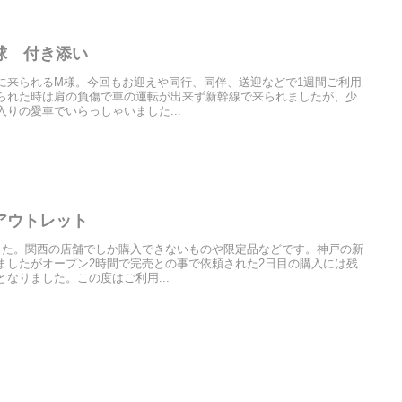
球 付き添い
に来られるM様。今回もお迎えや同行、同伴、送迎などで1週間ご利用
られた時は肩の負傷で車の運転が出来ず新幹線で来られましたが、少
りの愛車でいらっしゃいました...
アウトレット
した。関西の店舗でしか購入できないものや限定品などです。神戸の新
ましたがオープン2時間で完売との事で依頼された2日目の購入には残
なりました。この度はご利用...