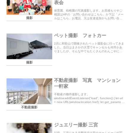
表会
保育園、幼稚園の写真撮影します。お見積もりやご
相談はHPの「お問い合わせはこちら」か下記「メー
撮影
ルはこちら」お電話、又は友達追加からお問い合わ
せ下さい。電話（9時～23時）070-5072-9402 世
登メール(24時間） メールはこちら
ペット撮影 フォトカー
2月に和歌山で開催されたペット撮影会に行ってきま
した。当日はまさかの大雪でキャンセルも何件かあ
りましたが、そんな中でもたくさんのわんこやにゃ
んこ達が来てくれました。雪が降る中での撮影は思
い出に残る1日になりました。帰りの高速道路が積雪
撮影
のため...
不動産撮影 写真 マンション
一軒家
不動産の物件撮影します。
window.addEventListener("load", function() { let url
= new URL(window.location.href); let get_params =
{}; ...
不動産撮影
ジュエリー撮影 三宮
以前、三宮にある北野坂栄ゐ田のホームページの写