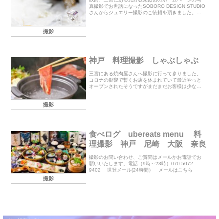
真撮影でお世話になったSOBORO DESIGN STUDIO
さんからジュエリー撮影のご依頼を頂きました。今
回は神戸のジュエリーデザイナーyokoyagijewelryさ
んonline stor...
撮影
神戸 料理撮影 しゃぶしゃぶ
三宮にある焼肉屋さんへ撮影に行って参りました。
コロナの影響で暫くお店を休まれていて最近やっと
オープンされたそうですがまだまだお客様は少なく
テイクアウトも始められたとのことです。久しぶり
に三宮の繁華街を歩きましたが人通りも少なくがら
撮影
がらのお店...
食べログ ubereats menu 料
理撮影 神戸 尼崎 大阪 奈良
撮影のお問い合わせ、ご質問はメールかお電話でお
願いいたします。電話（9時～23時）070-5072-
9402 世登メール(24時間） メールはこちら
撮影