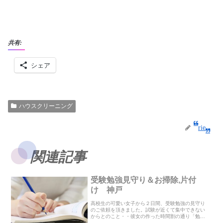
共有:
シェア
ハウスクリーニング
rie
関連記事
受験勉強見守り＆お掃除,片付
け 神戸
高校生の可愛い女子から２日間、受験勉強の見守り
のご依頼を頂きました。試験が近くて集中できない
からとのこと・・彼女の作った時間割の通り「勉強
の見守り」と休憩時間に「お掃除、片付け」をさせ