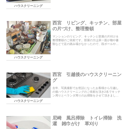
て頂きました。私には何のことかサッパリわからな
ハウスクリーニング
いような記...
西宮 リビング、キッチン、部屋
の片づけ、整理整頓
マンションのリビング、キッチンと部屋の片付け＆
整理整頓のご依頼です。部屋の方は床一面が物や書
類などで足の踏み場がなかったので、段ボールや棚
にまとめてから掃除機をかけてスッキリ綺麗にいた
しました。リビングとキッチンはお子様のおもちゃ
や書類、本...
ハウスクリーニング
西宮 引越後のハウスクリーニン
グ
去年、写真撮影でお世話になったお客様から引越し
の後ハウスクリーニングのご依頼を頂き2名でキッチ
ン周りとベランダ周りのお掃除をさせて頂きまし
た。さっと綺麗にするだけでいいとの事でしたので
ハウスクリーニング
汚れの目立つ所を重点的にお掃除して2時間で終了し
ました。...
尼崎 風呂掃除 トイレ掃除 洗
濯 雑巾がけ 草刈り