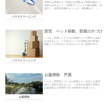
尼崎のお客様から一軒家のお掃除など家事全般のご
依頼を頂きました。2時間でトイレとお風呂掃除、洗
濯干し、布団乾燥機のセット×2、掃除機がけ、シー
ツ交換、階段と床の雑巾がけ、玄関先の草刈り（草
抜き）をご希望されていました。等にベッド周りを
ハウスクリーニング
重視さ...
西宮 ベッド移動、部屋の片づけ
いつもご利用して下さるお客様から２日間のご依頼
を頂きました。１日目はベッドや洋服を他の部屋に
移動したり押入れに片付けたりと主に部屋の中の整
理をさせて頂きました。２日目はトランクルームに
あるベッドなど必要なものを移動したいとの事でし
たのでスタ...
ハウスクリーニング
お墓掃除 芦屋
いつもご利用頂いているお客様からご自宅とお墓掃
除のご依頼を頂きました。ご自宅のお掃除２時間と
お墓掃除の２時間半で計４時間半の作業でした。こ
の度もご利用頂き誠にありがとうございました。お
墓掃除のお見積もりやご相談はHPの「お問い合わせ
お墓掃除
はこちら...