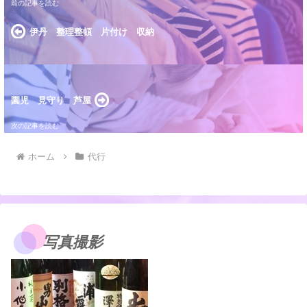
伊丹 整理整頓 片付け 収納
園児 見守り 芦屋
ホーム
代行
写真撮影