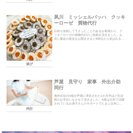
夙川 ミッシェルバッハ クッキ
ーローゼ 買物代行
以前も依頼して下さったことのあるお客様から、ク
ッキーローゼの買物代行のご依頼を頂きました。お
店に最近の状況をお聞きすると6時位から並ばれる日
もあるという事と年末なので沢山の方が来られる可
能性もあるとのこと・・3年ほど前は9時に到着して
も購入...
並び
芦屋 見守り 家事 外出介助
同行
海外在住のA様が芦屋に滞在された1か月半ほど生活
面のお手伝いをさせて頂きました。A様は日本で活躍
されているお弟子さんのサポートでたまに日本に戻
られるそうでこの度はお弟子さんからのご依頼で
代行
す。週3～4回の買物や掃除、洗濯、料理など家事全
般、外...