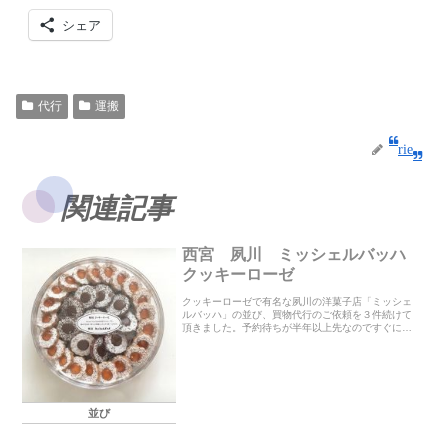
シェア
代行
運搬
rie
関連記事
西宮 夙川 ミッシェルバッハ
クッキーローゼ
クッキーローゼで有名な夙川の洋菓子店「ミッシェ
ルバッハ」の並び、買物代行のご依頼を３件続けて
頂きました。予約待ちが半年以上先なのですぐに欲
しい方は当日並んで購入するしかなく遠方からのご
依頼を多く頂いています。6時から並ぶこともあるら
しく販売...
並び