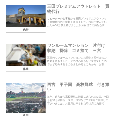
三田プレミアムアウトレット 買
物代行
リピーターのお客様から三田プレミアムアウトレッ
ト買物代行のご依頼を頂きました。祝日で混んでい
たため30分以上並びましたがお目当ての商品を購入
することが出きてホッとしました。いつもご利用頂
代行
きありがとうございます。買物代行いたします。お
見積もり...
ワンルームマンション 片付け
収納 掃除 ゴミ捨て 三宮
三宮のワンルームマンションのお掃除と片付けのご
依頼を頂きました。足の踏み場もない状態でしたの
でまず処分するものをまとめるところから、お客様
にもお手伝い頂き一緒に進めていきました。本類が
作業
多かったのですがこちらは別の不用品回収業者に回
収を頼まれ...
西宮 甲子園 高校野球 付き添
い
毎年、遠方から高校野球の観戦に来られるM様。今回
もお迎えや同行、同伴、送迎などで1週間ご利用して
下さいました。お正月に来られた時は肩の負傷で車
の運転が出来ず新幹線で来られましたが、少し良く
なられてこの度はお気に入りの愛車でいらっしゃい
ました...
代行