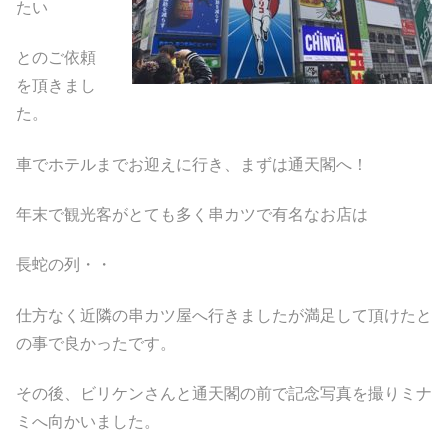
たい
とのご依頼
を頂きまし
た。
車でホテルまでお迎えに行き、まずは通天閣へ！
年末で観光客がとても多く串カツで有名なお店は
長蛇の列・・
仕方なく近隣の串カツ屋へ行きましたが満足して頂けたと
の事で良かったです。
その後、ビリケンさんと通天閣の前で記念写真を撮りミナ
ミへ向かいました。