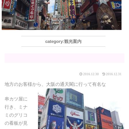
観光案内
2016.12.30
2016.12.31
地方のお客様から、大阪の通天閣に行って有名な
串カツ屋に
行き、ミナ
ミのグリコ
の看板が見