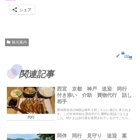
シェア
観光案内
rie
関連記事
西宮 京都 神戸 送迎 同行
付き添い 介助 買物代行 話し
相手
愛知県在住のM様は毎年３回こちらに遊びに来られま
す。この年末年始も滞在中の１週間お世話になりま
代行
した。Mさまは歩行器を使用されているのでこちらに
来られた時には代わりに買物をしたり行きたい所や
食べたいお店に送迎、同行などをさせて頂いていま
す。お...
同伴 同行 見守り 送迎 案