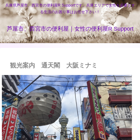
兵庫県芦屋市、西宮市の便利屋R Supportです。兵庫エリアで女性を必要とす
る生活のお困り事はお任せ下さい！
芦屋市、西宮市の便利屋｜女性の便利屋R Support
観光案内 通天閣 大阪ミナミ