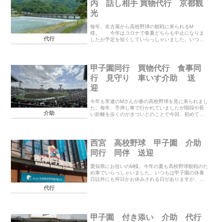
内 話し相手 買物代行 京都観
光
毎年、名古屋から高校野球の観戦に来られるM
様。 今年はコロナで春夏どちらも中止になりま
代行
したが予定を短くしていらっしゃいました。いつも
気になるお店や場所、欲しい物などマメに調べて来
られます。今回は京都観光と飲食店の同行、買物の
お手伝いなどを...
甲子園同行 買物代行 食事同
行 見守り 車いす介助 送
迎
今年も常連のMさんが春の高校野球を見に来られまし
た。毎年、手押し車で行かれていましたが階段や長
介助
い距離を歩くのがきついとのことで今回、初めて車
いすをレンタルして「車いす席」で観戦されまし
た。広くて場所も良くてなかなか快適でした。しか
も付き添い...
西宮 高校野球 甲子園 介助
同行 同伴 送迎
愛知県にお住いのM様。今年の夏も高校野球観戦のた
め車でいらっしゃいました。いつもは甲子園の休養
日以外にも何日かお休みされる日がありますが、今
年は小雨が降った1日以外は毎日観に行かれました。
代行
暑い中、観戦するだけでも大変なので最近は全試合
観られ...
甲子園 付き添い 介助 代行