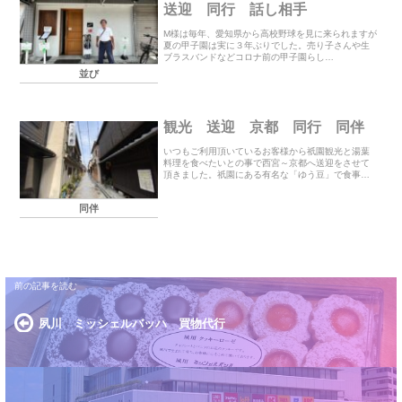
送迎 同行 話し相手
M様は毎年、愛知県から高校野球を見に来られますが
夏の甲子園は実に３年ぶりでした。売り子さんや生
ブラスバンドなどコロナ前の甲子園らし
く M様も大変満足されて
並び
いました。数年前迄は通しチケットだったのでほぼ
毎日行かれまし...
観光 送迎 京都 同行 同伴
いつもご利用頂いているお客様から祇園観光と湯葉
料理を食べたいとの事で西宮～京都へ送迎をさせて
頂きました。祇園にある有名な「ゆう豆」で食事を
した後、祇園の街を歩きましたがコロナの影響で閉
まっているお店が多く人通りも少なくガランとして
同伴
いました。...
夙川 ミッシェルバッハ 買物代行