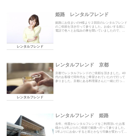
姫路 レンタルフレンド
姫路にお住まいのH様より２回目のレンタルフレンド
のご依頼を頂き行って参りました。お会いする前に
電話で色々とお悩みの事を聞いていましたので、そ
の悩みが少しでも解消出来るようにとお話をお聞き
したり私に出来る事をさせて頂きました。長い間、
悩まれて...
レンタルフレンド
レンタルフレンド 京都
京都でレンタルフレンドのご依頼を頂きました。40
代のお客様で同年代をご希望されていたので行って
参りました。京都にある料理屋さんに一緒に行って
欲しいというお話で、その前に喫茶店で打ち合わせ
をさせて頂きました。波乱万丈なお話をお聞きした
後、料理...
レンタルフレンド
レンタルフレンド 姫路
去年、何度かレンタルフレンドをご利用頂いたお客
様から1年ぶりのご依頼で姫路へ行って参りました。
1年ぶりにお会いすると前とかなり印象が変わってい
たのでお聞きしたら10キロ以上増えたとのこと・・