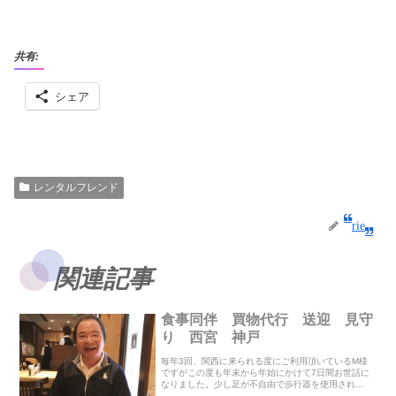
共有:
シェア
レンタルフレンド
rie
関連記事
食事同伴 買物代行 送迎 見守
り 西宮 神戸
毎年3回、関西に来られる度にご利用頂いているM様
ですがこの度も年末から年始にかけて7日間お世話に
なりました。少し足が不自由で歩行器を使用されて
いることもあり、送迎と見守り買物代行（同行）を