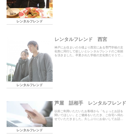
主に観光案内、食事の同伴など毎回その時のご要望
に応じ...
レンタルフレンド
レンタルフレンド 西宮
神戸にお住まいのＳ様より西宮にある専門学校の文
化祭に同行して欲しいとレンタルフレンドのご依頼
を頂きました。卒業された学校の文化祭だそうで案
内は毎年来るそうですが初めて何十年かぶりに行こ
うと思われたそうです。2時間の間、色々と見学した
りお話を...
レンタルフレンド
芦屋 話相手 レンタルフレンド
以前ご利用いただいたお客様から「ちょっとお話を
聞いてほしい」とご連絡をいただき、ご自宅へ伺わ
せていただきました。久しぶりにお会いしてお話さ
せていただきましたが、以前とは雰囲気が変わられ
ていて、まるで別人のようでした。また、嬉しいご
レンタルフレンド
報告を聞か...