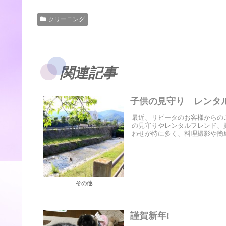
クリーニング
関連記事
子供の見守り レンタ
最近、リピータのお客様からの
の見守りやレンタルフレンド、
わせが特に多く、料理撮影や簡単
その他
謹賀新年!