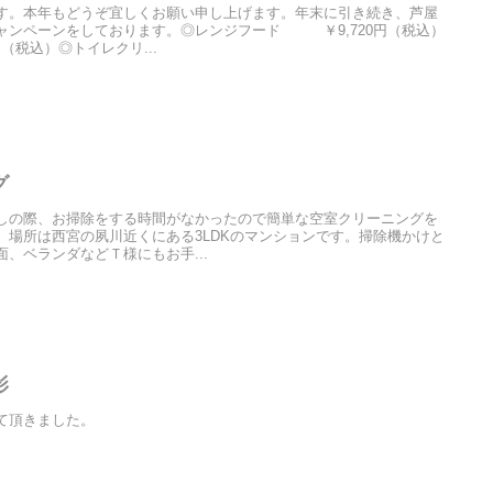
す。本年もどうぞ宜しくお願い申し上げます。年末に引き続き、芦屋
ャンペーンをしております。◎レンジフード ￥9,720円（税込）
（税込）◎トイレクリ...
グ
しの際、お掃除をする時間がなかったので簡単な空室クリーニングを
。場所は西宮の夙川近くにある3LDKのマンションです。掃除機かけと
、ベランダなどＴ様にもお手...
撮影
て頂きました。