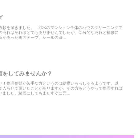
グ
依頼を頂きました。 2DKのマンション全体のハウスクリーニングで
の汚れはそれほどでもありませんでしたが、部分的な汚れと補修に
かあった両面テープ、シールの跡...
頓をしてみませんか？
い！整理整頓が苦手な方というのは結構いらっしゃるようです。以
で入らせて頂いたことがありますが、その方もどうやって整理すれば
ました。綺麗にしてもまたすぐに元...