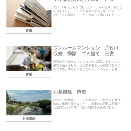
先日、2年以上も前に配ったチラシからお問い合わせ
を頂きました。「いつか必要になると思ってとって
いた」とお聞きして、とても嬉しく思いました。A
様、ありがとうございます<(_ _)>その時に不用品引
き取りのお見積りをさせて頂いたのですが料金を
少...
作業
ワンルームマンション 片付け
収納 掃除 ゴミ捨て 三宮
三宮のワンルームマンションのお掃除と片付けのご
依頼を頂きました。足の踏み場もない状態でしたの
でまず処分するものをまとめるところから、お客様
にもお手伝い頂き一緒に進めていきました。本類が
作業
多かったのですがこちらは別の不用品回収業者に回
収を頼まれ...
お墓掃除 芦屋
いつもご利用頂いているお客様からご自宅とお墓掃
除のご依頼を頂きました。ご自宅のお掃除２時間と
お墓掃除の２時間半で計４時間半の作業でした。こ
の度もご利用頂き誠にありがとうございました。お
墓掃除のお見積もりやご相談はHPの「お問い合わせ
お墓掃除
はこちら...