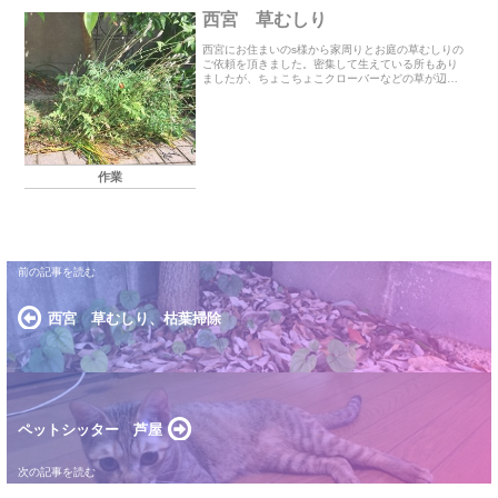
西宮 草むしり
西宮にお住まいのs様から家周りとお庭の草むしりの
ご依頼を頂きました。密集して生えている所もあり
ましたが、ちょこちょこクローバーなどの草が辺り
に沢山生えていて範囲も広く草刈りとは違って細か
い作業です。また、作業中に大量の蚊が迫ってきて
それが大...
作業
西宮 草むしり、枯葉掃除
ペットシッター 芦屋