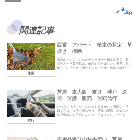
rie
関連記事
西宮 アパート 植木の剪定 草
抜き 掃除
西宮のマンションのオーナー様から植木の剪定、雑
草抜きと枯葉掃除のご依頼を頂きました。事前に見
積もりに行かせて頂いていましたが、植木が計6か所
と枯葉の量も多かったので予想よりもかなり時間が
作業
かかってしまいました。オーナー様は立ち合いに来
られない...
芦屋 東大阪 奈良 神戸 送
迎 運搬 販売 運転代行
いつもお世話になっているお客様から５日間のご依
頼を頂き、今回も運転代行、荷物の運搬、準備など
出店全般のお手伝いをさせて頂きました。いつもご
利用頂きありがとうございます。運転代行、送迎、
代行
運搬など承ります。お見積もり、ご相談はHPの「お
問い合わ...
不用品処分のお手伝い 芦屋